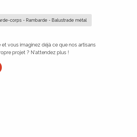
a réalisation de Quat +
rde-corps - Rambarde - Balustrade métal
re et vous imaginez déjà ce que nos artisans
ropre projet ? N'attendez plus !