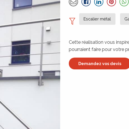
Partager par email
À propos de l
Détails
Escalier métal
Ga
Cette réalisation vous inspi
pourraient faire pour votre p
Demandez vos devis