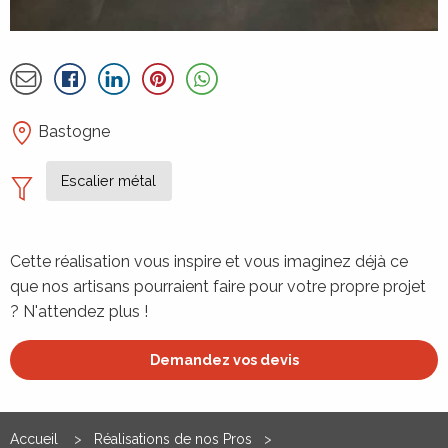
À propos de la réalisation de Quat +
Partager par email
Détails
Bastogne
Escalier métal
Cette réalisation vous inspire et vous imaginez déjà ce
que nos artisans pourraient faire pour votre propre projet
? N'attendez plus !
Demandez vos devis
Accueil
Réalisations de nos Pros