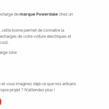
a réalisation de Phénix Tech
recharge de
marque Powerdale
chez un
e, cette borne permet de connaître la
harges de votre voiture électriques et
coût.
arge 11kw
re et vous imaginez déjà ce que nos artisans
ropre projet ? N'attendez plus !