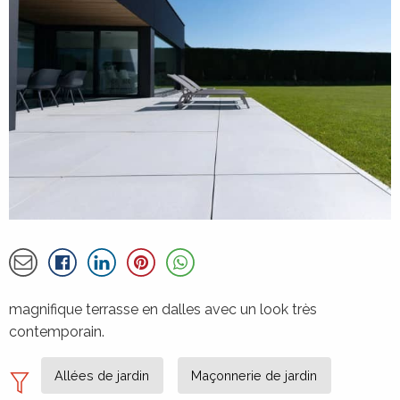
À propos de la réalisation de GARDE
Partager par email
Détails
magnifique terrasse en dalles avec un look très
contemporain.
Allées de jardin
Maçonnerie de jardin