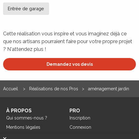
Entrée de garage
Cette réalisation vous inspire et vous imaginez déjà ce
que nos artisans pourraient faire pour votre propre projet
? N'attendez plus !
Demandez vos devis
Accueil
Réalisations de nos Pros
aménagement jardin
À PROPOS
PRO
Qui sommes-nous ?
Inscription
Mentions légales
Connexion
×
Réalisations de nos Pros