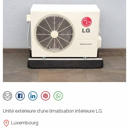
À propos de la réalisation de Art thermi
Partager par email
Détails
Unité extérieure d'une limatisation intérieure LG
Luxembourg