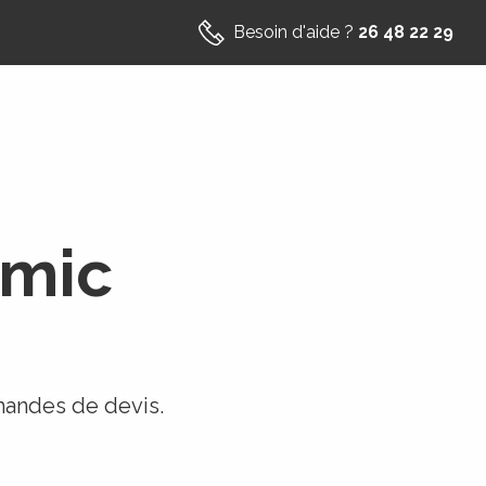
Besoin d'aide ?
26 48 22 29
rmic
emandes de devis.