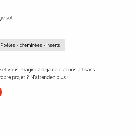
a réalisation de Art thermic
ge sol.
Poêles - cheminées - inserts
re et vous imaginez déjà ce que nos artisans
ropre projet ? N'attendez plus !