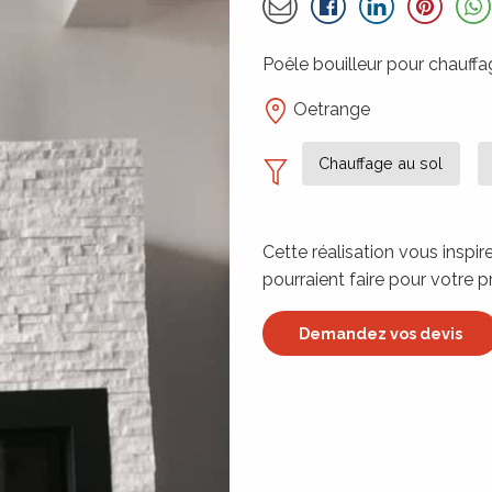
Partager par email
À propos de l
Détails
Poêle bouilleur pour chauffa
Oetrange
Chauffage au sol
Cette réalisation vous inspi
pourraient faire pour votre p
Demandez vos devis