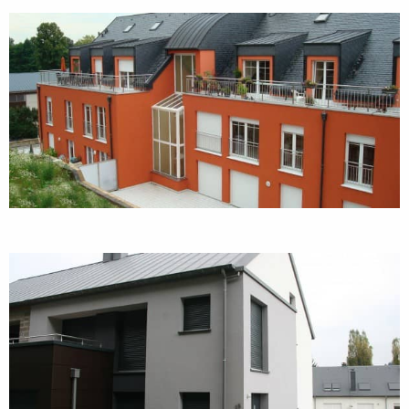
Quel matériau choisir pour vos fenêtres ?
Le choix du matériau est souvent la première question à tra
PVC
— le plus courant au Luxembourg. Excellent rapport qu
Aluminium
— idéal pour les grandes ouvertures et les d
Bois
— plus exigeant à entretenir, mais s'intègre parfaite
Simple, double ou triple vitrage ?
Le vitrage est tout aussi déterminant que le châssis :
Double vitrage
— le standard aujourd'hui pour la gran
Triple vitrage
— recommandé pour les projets à haute p
Fenêtres de toit
— pour les combles aménagés et surél
Le coefficient
Ug
du vitrage est le critère clé : plus il est b
L'importance d'une pose soignée
Une fenêtre de qualité mal posée perd une grande partie de se