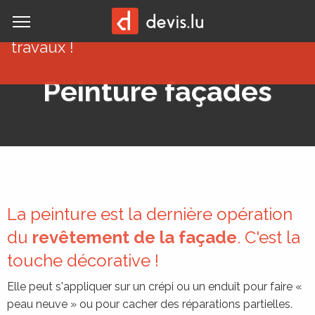
Commencez vos
MENU
Demander vos devis
travaux !
Peinture façades
La peinture est la dernière opération
du
revêtement de la façade
. C'est la
touche décorative !
Elle peut s'appliquer sur un crépi ou un enduit pour faire «
peau neuve » ou pour cacher des réparations partielles.